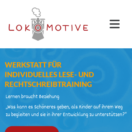
Zum Inhalt springen
WERKSTATT FÜR
INDIVIDUELLES LESE- UND
RECHTSCHREIB­TRAINING
Lernen braucht Beziehung
„Was kann es Schöneres geben, als Kinder auf ihrem Weg
zu begleiten und sie in ihrer Entwicklung zu unterstützen?“